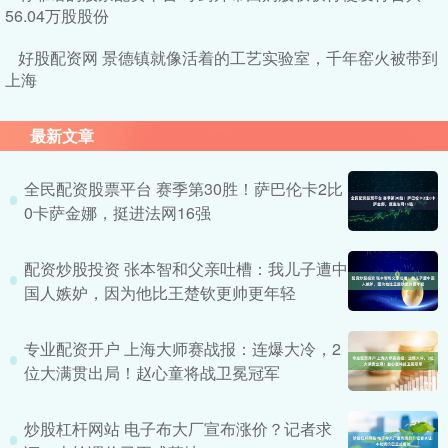
56.04万股股份
好股配资网 景德镇就像活着的工艺实验室，千年窑火被带到
上海
最新文章
全民配资股票平台 赛季第30胜！萨巴伦卡2比
0卡萨金娜，挺进法网16强
配资炒股投资 张本智和父亲吐槽：我儿子遭中
国人嫉妒，因为他比王楚钦更帅更年轻
专业配资开户 上海大师赛战报：连爆大冷，2
位大满贯出局！赵心童将战卫冕冠军
炒股杠杆网站 电子布大厂宣布涨价？记者求