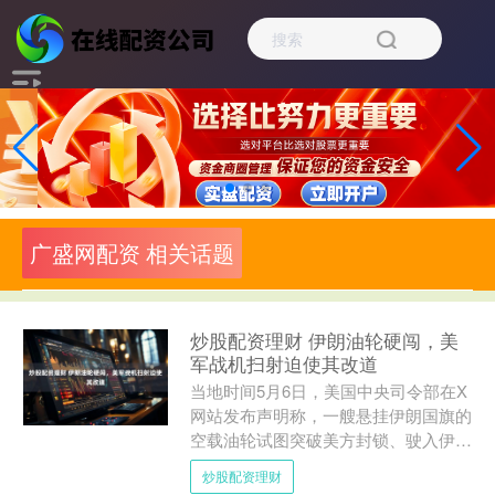
广盛网配资 相关话题
炒股配资理财 伊朗油轮硬闯，美
军战机扫射迫使其改道
当地时间5月6日，美国中央司令部在X
网站发布声明称，一艘悬挂伊朗国旗的
空载油轮试图突破美方封锁、驶入伊朗
港口，遭美军机扫射后船舵瘫痪，无法
炒股配资理财
继续驶向伊朗。 声明称....